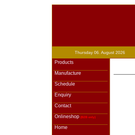
Thursday 06. August 2026
Products
Manufacture
Schedule
Enquiry
Contact
Onlineshop
(B2B only)
Home