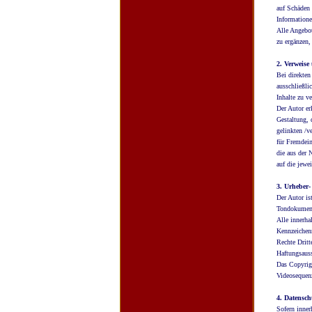
auf Schäden 
Informatione
Alle Angebot
zu ergänzen,
2. Verweise
Bei direkten
ausschließli
Inhalte zu v
Der Autor er
Gestaltung, 
gelinkten /v
für Fremdein
die aus der 
auf die jewe
3. Urheber
Der Autor is
Tondokumente
Alle innerha
Kennzeichenr
Rechte Dritt
Haftungsaus
Das Copyrigh
Videosequenz
4. Datensch
Sofern inner