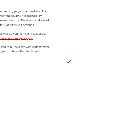
sponding page of our website. If you
with the plugins, for example by
rowser directly to Facebook and stored
your IP-address to Facebook.
well as your rights in this respect
w.facebook.com/policy.php
.
isit to our website with your member
r you can block Facebook social