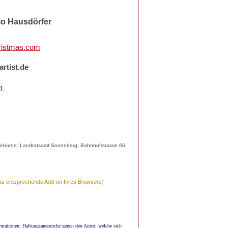
rio Hausdörfer
ristmas.com
rtist.de
m
behörde: Landratsamt Sonneberg, Bahnhofstrasse 66,
 das entsprechende Add-on Ihres Browsers)
formationen. Haftungsansprüche gegen den Autor, welche sich