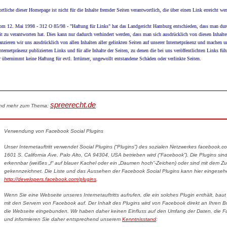
rtliche dieser Homepage ist nicht für die Inhalte fremder Seiten verantwortlich, die über einen Link erreicht we
om 12. Mai 1998 - 312 O 85/98 - "Haftung für Links" hat das Landgericht Hamburg entschieden, dass man durch
it zu verantworten hat. Dies kann nur dadurch verhindert werden, dass man sich ausdrücklich von diesen Inhalten
anzieren wir uns ausdrücklich von allen Inhalten aller gelinkten Seiten auf unserer Internetpräsenz und machen uns
nternetpräsenz publizierten Links und für alle Inhalte der Seiten, zu denen die bei uns veröffentlichten Links füh
r übernimmt keine Haftung für evtl. Irrtümer, ungewollt entstandene Schäden oder verlinkte Seiten.
spreerecht.de
und mehr zum Thema:
Verwendung von Facebook Social Plugins
Unser Internetauftritt verwendet Social Plugins (“Plugins”) des sozialen Netzwerkes facebook.
1601 S. California Ave, Palo Alto, CA 94304, USA betrieben wird (“Facebook”). Die Plugins s
erkennbar (weißes „f“ auf blauer Kachel oder ein „Daumen hoch“-Zeichen) oder sind mit dem Zu
gekennzeichnet. Die Liste und das Aussehen der Facebook Social Plugins kann hier eingese
http://developers.facebook.com/plugins
.
Wenn Sie eine Webseite unseres Internetauftritts aufrufen, die ein solches Plugin enthält, bau
mit den Servern von Facebook auf. Der Inhalt des Plugins wird von Facebook direkt an Ihren B
die Webseite eingebunden. Wir haben daher keinen Einfluss auf den Umfang der Daten, die Fa
und informieren Sie daher entsprechend unserem
Kenntnisstand
: