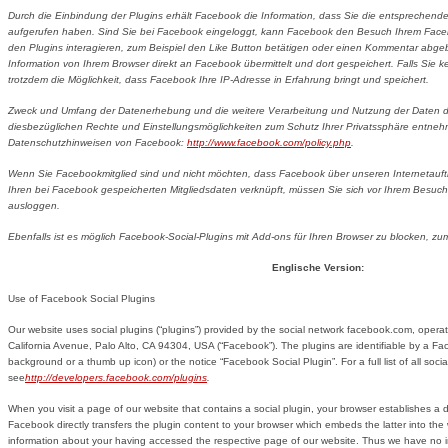
Durch die Einbindung der Plugins erhält Facebook die Information, dass Sie die entsprechende 
aufgerufen haben. Sind Sie bei Facebook eingeloggt, kann Facebook den Besuch Ihrem Fac
den Plugins interagieren, zum Beispiel den Like Button betätigen oder einen Kommentar abge
Information von Ihrem Browser direkt an Facebook übermittelt und dort gespeichert. Falls Sie k
trotzdem die Möglichkeit, dass Facebook Ihre IP-Adresse in Erfahrung bringt und speichert.
Zweck und Umfang der Datenerhebung und die weitere Verarbeitung und Nutzung der Daten d
diesbezüglichen Rechte und Einstellungsmöglichkeiten zum Schutz Ihrer Privatssphäre entneh
Datenschutzhinweisen von Facebook:
http://www.facebook.com/policy.php
.
Wenn Sie Facebookmitglied sind und nicht möchten, dass Facebook über unseren Internetauftr
Ihren bei Facebook gespeicherten Mitgliedsdaten verknüpft, müssen Sie sich vor Ihrem Besuch 
ausloggen.
Ebenfalls ist es möglich Facebook-Social-Plugins mit Add-ons für Ihren Browser zu blocken, zum
Englische Version:
Use of Facebook Social Plugins
Our website uses social plugins (“plugins”) provided by the social network facebook.com, oper
California Avenue, Palo Alto, CA 94304, USA (“Facebook”). The plugins are identifiable by a Fac
background or a thumb up icon) or the notice “Facebook Social Plugin”. For a full list of all soci
see
http
://developers.facebook.com/plugins
.
When you visit a page of our website that contains a social plugin, your browser establishes a 
Facebook directly transfers the plugin content to your browser which embeds the latter into th
information about your having accessed the respective page of our website. Thus we have no 