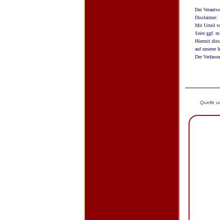
Der Verantwo
Disclaimer:
Mit Urteil v
Seite ggf. m
Hiermit dist
auf unserer I
Der Verfasse
Quelle 