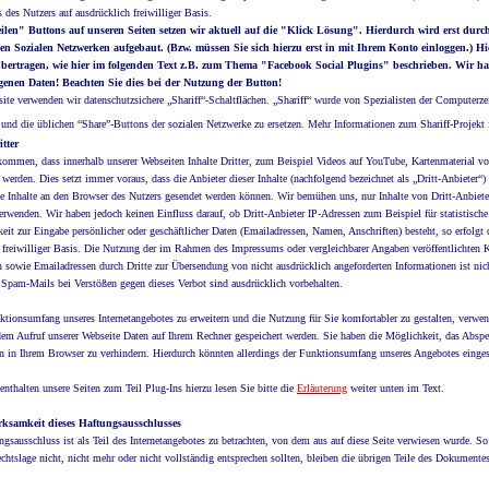
s des Nutzers auf ausdrücklich freiwilliger Basis.
ilen" Buttons auf unseren Seiten setzen wir aktuell auf die "Klick Lösung". Hierdurch wird erst durc
gen Sozialen Netzwerken aufgebaut. (Bzw. müssen Sie sich hierzu erst in mit Ihrem Konto einloggen.)
bertragen, wie hier im folgenden Text z.B. zum Thema "Facebook Social Plugins" beschrieben. Wir ha
genen Daten! Beachten Sie dies bei der Nutzung der Button!
ite verwenden wir datenschutzsichere „Shariff“-Schaltflächen. „Shariff“ wurde von Spezialisten der Computerzei
und die üblichen “Share”-Buttons der sozialen Netzwerke zu ersetzen. Mehr Informationen zum Shariff-Projekt
tter
ommen, dass innerhalb unserer Webseiten Inhalte Dritter, zum Beispiel Videos auf YouTube, Kartenmaterial 
werden. Dies setzt immer voraus, dass die Anbieter dieser Inhalte (nachfolgend bezeichnet als „Dritt-Anbieter“)
e Inhalte an den Browser des Nutzers gesendet werden können. Wir bemühen uns, nur Inhalte von Dritt-Anbieter
verwenden. Wir haben jedoch keinen Einfluss darauf, ob Dritt-Anbieter IP-Adressen zum Beispiel für statistisch
eit zur Eingabe persönlicher oder geschäftlicher Daten (Emailadressen, Namen, Anschriften) besteht, so erfolgt d
 freiwilliger Basis. Die Nutzung der im Rahmen des Impressums oder vergleichbarer Angaben veröffentlichten K
owie Emailadressen durch Dritte zur Übersendung von nicht ausdrücklich angeforderten Informationen ist nicht
Spam-Mails bei Verstößen gegen dieses Verbot sind ausdrücklich vorbehalten.
ionsumfang unseres Internetangebotes zu erweitern und die Nutzung für Sie komfortabler zu gestalten, verwen
em Aufruf unserer Webseite Daten auf Ihrem Rechner gespeichert werden. Sie haben die Möglichkeit, das Absp
n in Ihrem Browser zu verhindern. Hierdurch könnten allerdings der Funktionsumfang unseres Angebotes einge
enthalten unsere Seiten zum Teil Plug-Ins hierzu lesen Sie bitte die
Erläuterung
weiter unten im Text.
rksamkeit dieses Haftungsausschlusses
ngsausschluss ist als Teil des Internetangebotes zu betrachten, von dem aus auf diese Seite verwiesen wurde. So
chtslage nicht, nicht mehr oder nicht vollständig entsprechen sollten, bleiben die übrigen Teile des Dokumentes