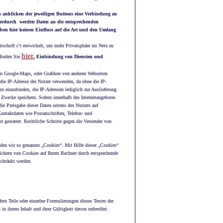
h anklicken der jeweiligen Buttons eine Verbindung zu
 Hierdurch werden Daten an die entsprechenden
ben hier keinen Einfluss auf die Art und den Umfang
tschrift c’t entwickelt, um mehr Privatsphäre im Netz zu
hier.
 finden Sie
Einbindung von Diensten und
von Google-Maps, oder Grafiken von anderen Webseiten
 die IP-Adresse der Nutzer verwenden, da ohne die IP-
n einzubinden, die IP-Adressen lediglich zur Auslieferung
e Zwecke speichern. Sofern innerhalb des Internetangebotes
ie Preisgabe dieser Daten seitens des Nutzers auf
ontaktdaten wie Postanschriften, Telefon- und
 gestattet. Rechtliche Schritte gegen die Versender von
den wir so genannte „Cookies“. Mit Hilfe dieser „Cookies“
eichern von Cookies auf Ihrem Rechner durch entsprechende
schränkt werden.
fern Teile oder einzelne Formulierungen dieses Textes der
 in ihrem Inhalt und ihrer Gültigkeit davon unberührt.