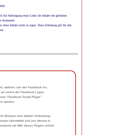
rden!
 die Anbringung eines Links die Inhalte der gelinkten
 distanziert.
 diese Inhalte nicht zu eigen. Diese Erklärung gilt für alle
ren.
com, welches von der Facebook Inc.,
ind an einem der Facebook Logos
satz “Facebook Social Plugin”
hen werden:
t Ihr Browser eine direkte Verbindung
rowser übermittelt und von diesem in
cebook mit Hilfe dieses Plugins erhebt