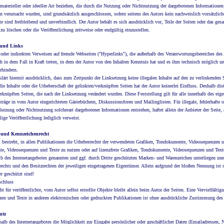
materieller oder ideeller Art beziehen, die durch die Nutzung oder Nichtnutzung der dargebotenen Informationen
n verursacht wurden, sind grundsätzlich ausgeschlossen, sofern seitens des Autors kein nachweislich vorsätzliche
e sind freibleibend und unverbindlich. Der Autor behält es sich ausdrücklich vor, Teile der Seiten oder das g
 zu löschen oder die Veröffentlichung zeitweise oder endgültig einzustellen.
 und Links
 oder indirekten Verweisen auf fremde Webseiten ("Hyperlinks"), die außerhalb des Verantwortungsbereiches des
ch in dem Fall in Kraft treten, in dem der Autor von den Inhalten Kenntnis hat und es ihm technisch möglich u
erhindern.
klärt hiermit ausdrücklich, dass zum Zeitpunkt der Linksetzung keine illegalen Inhalte auf den zu verlinkenden 
die Inhalte oder die Urheberschaft der gelinkten/verknüpften Seiten hat der Autor keinerlei Einfluss. Deshalb dist
erknüpften Seiten, die nach der Linksetzung verändert wurden. Diese Feststellung gilt für alle innerhalb des ei
träge in vom Autor eingerichteten Gästebüchern, Diskussionsforen und Mailinglisten. Für illegale, fehlerhafte 
Nutzung oder Nichtnutzung solcherart dargebotener Informationen entstehen, haftet allein der Anbieter der Seite,
ilige Veröffentlichung lediglich verweist.
- und Kennzeichenrecht
t bestrebt, in allen Publikationen die Urheberrechte der verwendeten Grafiken, Tondokumente, Videosequenzen un
, Videosequenzen und Texte zu nutzen oder auf lizenzfreie Grafiken, Tondokumente, Videosequenzen und Texte
lb des Internetangebotes genannten und ggf. durch Dritte geschützten Marken- und Warenzeichen unterliegen u
echts und den Besitzrechten der jeweiligen eingetragenen Eigentümer. Allein aufgrund der bloßen Nennung ist n
er geschützt sind!
schluss
t für veröffentlichte, vom Autor selbst erstellte Objekte bleibt allein beim Autor der Seiten. Eine Vervielfäl
en und Texte in anderen elektronischen oder gedruckten Publikationen ist ohne ausdrückliche Zustimmung des A
utz
halb des Internetangebotes die Möglichkeit zur Eingabe persönlicher oder geschäftlicher Daten (Emailadressen, N