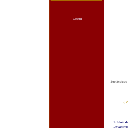
Counter
Zuständiges 
(Be
1. Inhalt d
Der Autor üb