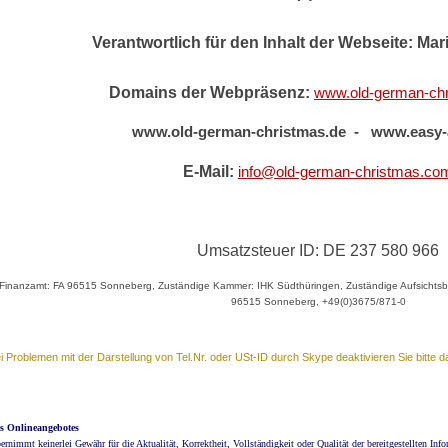
Verantwortlich für den Inhalt der Webseite: Ma
Domains der Webpräsenz:
www.old-german-ch
www.old-german-christmas.de - www.easy-a
E-Mail:
info@old-german-christmas.co
Umsatzsteuer ID: DE 237 580 966
Finanzamt: FA 96515 Sonneberg, Zuständige Kammer: IHK Südthüringen, Zuständige Aufsichts
96515 Sonneberg, +49(0)3675/871-0
i Problemen mit der Darstellung von Tel.Nr. oder USt-ID durch Skype deaktivieren Sie bitte
es Onlineangebotes
ernimmt keinerlei Gewähr für die Aktualität, Korrektheit, Vollständigkeit oder Qualität der bereitgestellten In