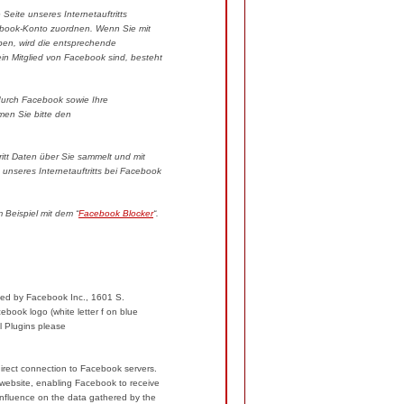
Seite unseres Internetauftritts
ebook-Konto zuordnen. Wenn Sie mit
ben, wird die entsprechende
ein Mitglied von Facebook sind, besteht
urch Facebook sowie Ihre
men Sie bitte den
itt Daten über Sie sammelt und mit
unseres Internetauftritts bei Facebook
 Beispiel mit dem “
Facebook Blocker
“.
ated by Facebook Inc., 1601 S.
ebook logo (white letter f on blue
al Plugins please
direct connection to Facebook servers.
e website, enabling Facebook to receive
influence on the data gathered by the