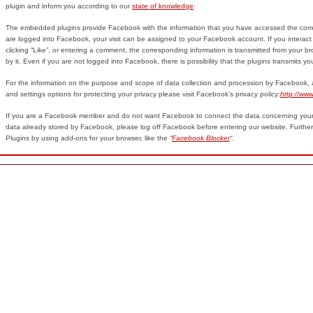
plugin and inform you according to our
state of knowledge
:
The embedded plugins provide Facebook with the information that you have accessed the corre
are logged into Facebook, your visit can be assigned to your Facebook account. If you interact 
clicking “Like”, or entering a comment, the corresponding information is transmitted from your b
by it. Even if you are not logged into Facebook, there is possibility that the plugins transmits 
For the information on the purpose and scope of data collection and procession by Facebook, as 
and settings options for protecting your privacy please visit Facebook’s privacy policy:
http
://ww
If you are a Facebook member and do not want Facebook to connect the data concerning your v
data already stored by Facebook, please log off Facebook before entering our website. Furthe
Plugins by using add-ons for your browser, like the
“
Facebook Blocker
“.