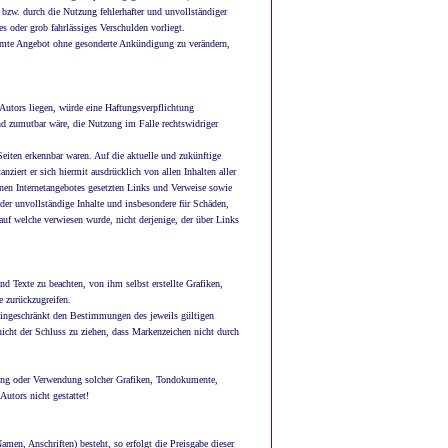
 bzw. durch die Nutzung fehlerhafter und unvollständiger
s oder grob fahrlässiges Verschulden vorliegt.
esamte Angebot ohne gesonderte Ankündigung zu verändern,
 Autors liegen, würde eine Haftungsverpflichtung
nd zumutbar wäre, die Nutzung im Falle rechtswidriger
Seiten erkennbar waren. Auf die aktuelle und zukünftige
anziert er sich hiermit ausdrücklich von allen Inhalten aller
genen Internetangebotes gesetzten Links und Verweise sowie
oder unvollständige Inhalte und insbesondere für Schäden,
 auf welche verwiesen wurde, nicht derjenige, der über Links
d Texte zu beachten, von ihm selbst erstellte Grafiken,
 zurückzugreifen.
neingeschränkt den Bestimmungen des jeweils gültigen
icht der Schluss zu ziehen, dass Markenzeichen nicht durch
tigung oder Verwendung solcher Grafiken, Tondokumente,
utors nicht gestattet!
amen, Anschriften) besteht, so erfolgt die Preisgabe dieser