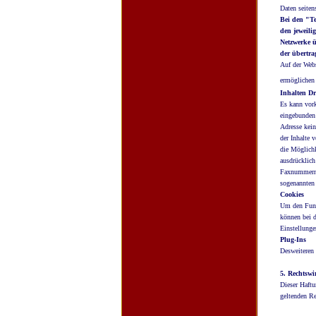
Daten seiten
Bei den "Te
den jeweili
Netzwerke ü
der übertra
Auf der Webs
ermöglichen 
Inhalten Dri
Es kann vork
eingebunden 
Adresse kein
der Inhalte 
die Möglichk
ausdrücklich
Faxnummern s
sogenannten 
Cookies
Um den Funkt
können bei d
Einstellunge
Plug-Ins
Desweiteren 
5. Rechtswi
Dieser Haftu
geltenden Re